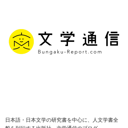
文学通信｜多様な情報を
つなげ、多くの「問い」
を世に生み出す出版社
日本語・日本文学の研究書を中心に、人文学書全
般を刊行する出版社、文学通信のブログ。