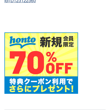
id=D123122360