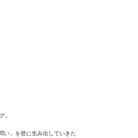
問い」を世に
グ。
「問い」を世に生み出していきた