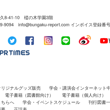
久8-41-10 樅の木学園3階
39-9094 info@bungaku-report.com インボイス登録番号
オリジナルグッズ販売
学会・講演会インターネット
電子書籍（図書館向け）
電子書籍（個人向け）
こちらへ
学会・イベントスケジュール
刊行図書
概要
正誤表