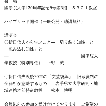
会 場
國學院大學130周年記念5号館3階 ５３０１教室
ハイブリッド開催（一般公開・聴講無料）
講演会
〇折口信夫から学ぶこと―「切り裂く知性」と
「包み込む知性」と
― 國學院大
學教授（特別専任） 上野 誠
〇折口信夫没後70年の「文芸復興」―旧蔵資料の
全解析が意味するもの― 岩手県立大学研究・地
域連携本部特命教授 松本 博明
会員以外の参加を受け付けております。ご希望の