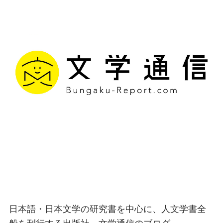
文学通信｜多様な情報を
つなげ、多くの「問い」
を世に生み出す出版社
日本語・日本文学の研究書を中心に、人文学書全
般を刊行する出版社、文学通信のブログ。