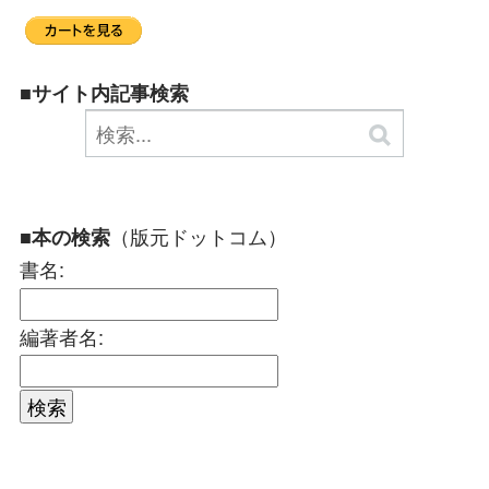
■サイト内記事検索
（版元ドットコム）
■本の検索
書名:
編著者名: