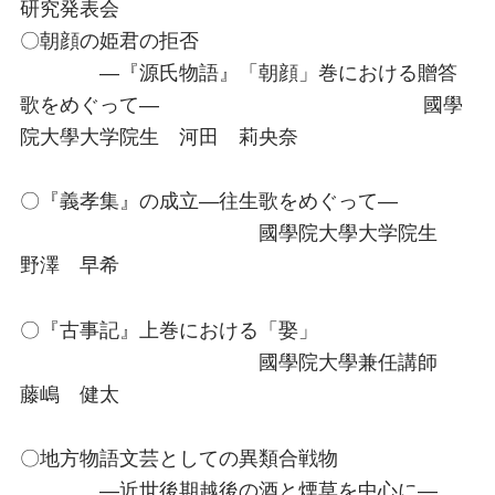
研究発表会
〇朝顔の姫君の拒否
―『源氏物語』「朝顔」巻における贈答
歌をめぐって― 國學
院大學大学院生 河田 莉央奈
〇『義孝集』の成立―往生歌をめぐって―
國學院大學大学院生
野澤 早希
〇『古事記』上巻における「娶」
國學院大學兼任講師
藤嶋 健太
〇地方物語文芸としての異類合戦物
―近世後期越後の酒と煙草を中心に―