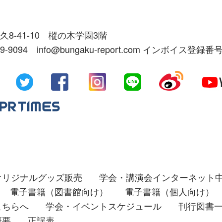
久8-41-10 樅の木学園3階
39-9094 info@bungaku-report.com インボイス登録番号
オリジナルグッズ販売
学会・講演会インターネット
電子書籍（図書館向け）
電子書籍（個人向け）
こちらへ
学会・イベントスケジュール
刊行図書
概要
正誤表