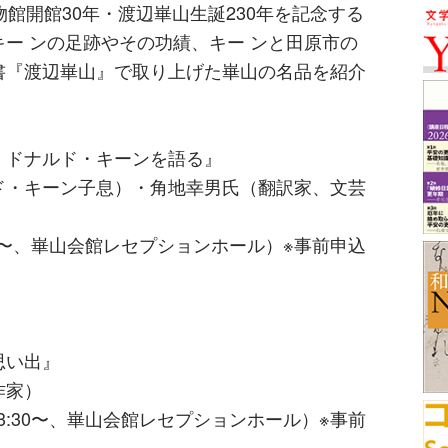
館開館30年・渡辺崋山生誕230年を記念する
ー ンの足跡やその功績、キー ンと田原市の
書『渡辺崋山』で取り上げた崋山の名品を紹介
 ドナルド・キーンを語る』
ド・キーン子息）・角地幸男氏（翻訳家、文芸
:30〜、崋山会館レセプションホール）※事前申込
思い出』
作家）
13:30〜、崋山会館レセプションホール）※事前