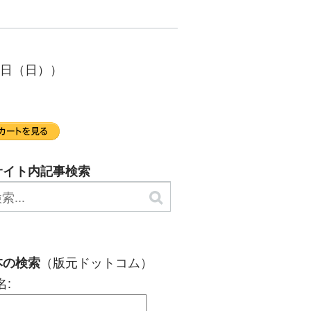
3日（日））
サイト内記事検索
（版元ドットコム）
本の検索
名: