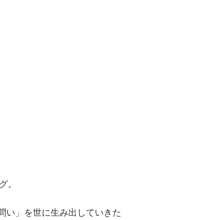
問い」を世に
グ。
「問い」を世に生み出していきた