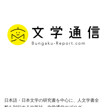
文学通信｜多様な情報を
つなげ、多くの「問い」
を世に生み出す出版社
日本語・日本文学の研究書を中心に、人文学書全
般を刊行する出版社、文学通信のブログ。