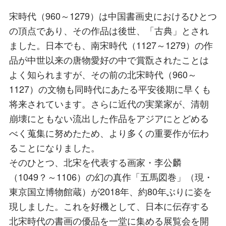
宋時代（960～1279）は中国書画史におけるひとつ
の頂点であり、その作品は後世、「古典」とされ
ました。日本でも、南宋時代（1127～1279）の作
品が中世以来の唐物愛好の中で賞翫されたことは
よく知られますが、その前の北宋時代（960～
1127）の文物も同時代にあたる平安後期に早くも
将来されています。さらに近代の実業家が、清朝
崩壊にともない流出した作品をアジアにとどめる
べく蒐集に努めたため、より多くの重要作が伝わ
ることになりました。
そのひとつ、北宋を代表する画家・李公麟
（1049？～1106）の幻の真作「五馬図巻」（現・
東京国立博物館蔵）が2018年、約80年ぶりに姿を
現しました。これを好機として、日本に伝存する
北宋時代の書画の優品を一堂に集める展覧会を開