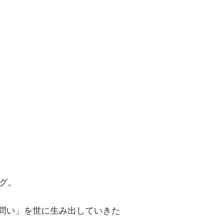
問い」を世に
グ。
「問い」を世に生み出していきた