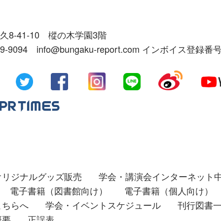
久8-41-10 樅の木学園3階
39-9094 info@bungaku-report.com インボイス登録番号
オリジナルグッズ販売
学会・講演会インターネット
電子書籍（図書館向け）
電子書籍（個人向け）
こちらへ
学会・イベントスケジュール
刊行図書
概要
正誤表