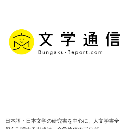
文学通信｜多様な情報を
つなげ、多くの「問い」
を世に生み出す出版社
日本語・日本文学の研究書を中心に、人文学書全
般を刊行する出版社、文学通信のブログ。