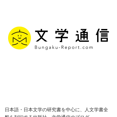
文学通信｜多様な情報を
つなげ、多くの「問い」
を世に生み出す出版社
日本語・日本文学の研究書を中心に、人文学書全
般を刊行する出版社、文学通信のブログ。