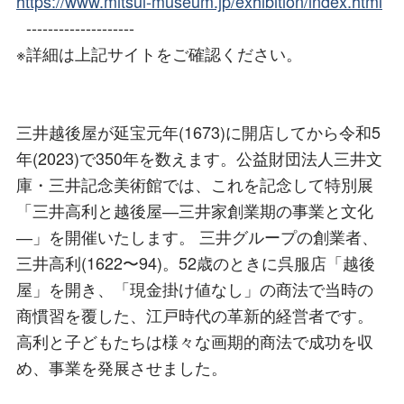
https://www.mitsui-museum.jp/exhibition/index.html
--------------------
※詳細は上記サイトをご確認ください。
三井越後屋が延宝元年(1673)に開店してから令和5
年(2023)で350年を数えます。公益財団法人三井文
庫・三井記念美術館では、これを記念して特別展
「三井高利と越後屋―三井家創業期の事業と文化
―」を開催いたします。 三井グループの創業者、
三井高利(1622〜94)。52歳のときに呉服店「越後
屋」を開き、「現金掛け値なし」の商法で当時の
商慣習を覆した、江戸時代の革新的経営者です。
高利と子どもたちは様々な画期的商法で成功を収
め、事業を発展させました。