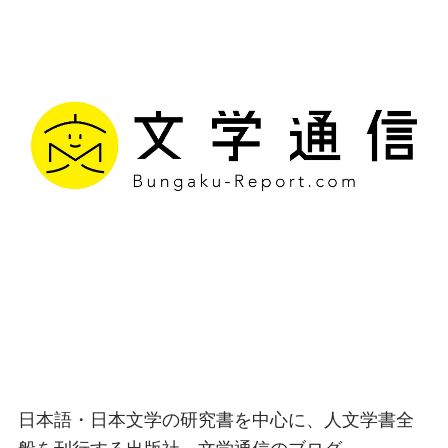
文学通信｜多様な情報を
つなげ、多くの「問い」
を世に生み出す出版社
日本語・日本文学の研究書を中心に、人文学書全
般を刊行する出版社、文学通信のブログ。