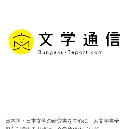
文学通信｜多様な情報を
つなげ、多くの「問い」
を世に生み出す出版社
日本語・日本文学の研究書を中心に、人文学書全
般を刊行する出版社、文学通信のブログ。