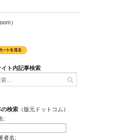
oom）
サイト内記事検索
（版元ドットコム）
本の検索
名:
著者名: