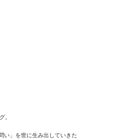
問い」を世に
グ。
「問い」を世に生み出していきた