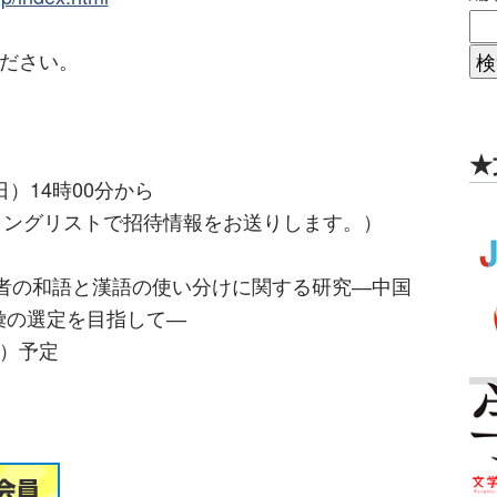
ください。
★
日）14時00分から
ーリングリストで招待情報をお送りします。）
習者の和語と漢語の使い分けに関する研究―中国
彙の選定を目指して―
日）予定