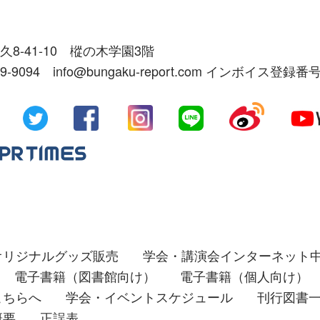
久8-41-10 樅の木学園3階
39-9094 info@bungaku-report.com インボイス登録番号
オリジナルグッズ販売
学会・講演会インターネット
電子書籍（図書館向け）
電子書籍（個人向け）
こちらへ
学会・イベントスケジュール
刊行図書
概要
正誤表