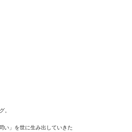
問い」を世に
グ。
「問い」を世に生み出していきた