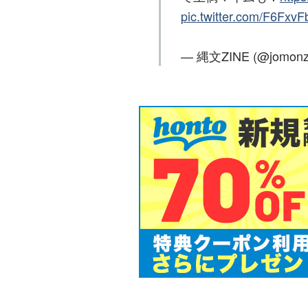
pic.twitter.com/F6Fxv
— 縄文ZINE (@jomonz