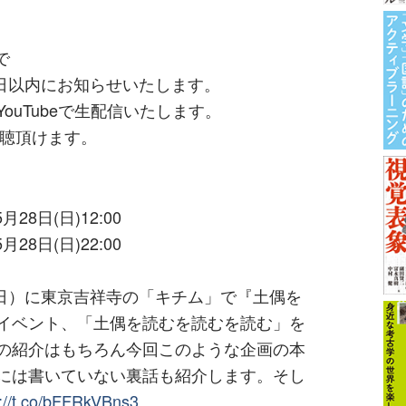
で
3日以内にお知らせいたします。
頃、YouTubeで生配信いたします。
視聴頂けます。
28日(日)12:00
28日(日)22:00
（日）に東京吉祥寺の「キチム」で『土偶を
イベント、「土偶を読むを読むを読む」を
の紹介はもちろん今回このような企画の本
には書いていない裏話も紹介します。そし
s://t.co/bFFRkVBns3