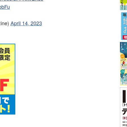
FbbFu
ine)
April 14, 2023