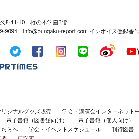
久8-41-10 樅の木学園3階
39-9094 info@bungaku-report.com インボイス登録番号
オリジナルグッズ販売
学会・講演会インターネット
電子書籍（図書館向け）
電子書籍（個人向け）
こちらへ
学会・イベントスケジュール
刊行図書
概要
正誤表