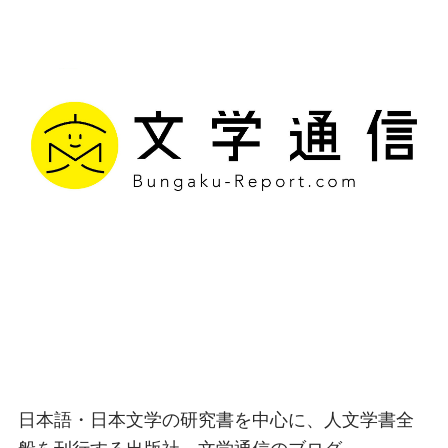
文学通信｜多様な情報を
つなげ、多くの「問い」
を世に生み出す出版社
日本語・日本文学の研究書を中心に、人文学書全
般を刊行する出版社、文学通信のブログ。