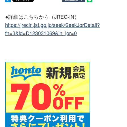
●詳細はこちらから（JREC-IN）
https://jrecin.jst.go.jp/seek/SeekJorDetail?
fn=3&id=D123031069&ln_jor=0