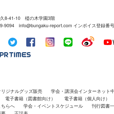
久8-41-10 樅の木学園3階
39-9094 info@bungaku-report.com インボイス登録番号
オリジナルグッズ販売
学会・講演会インターネット
電子書籍（図書館向け）
電子書籍（個人向け）
こちらへ
学会・イベントスケジュール
刊行図書
概要
正誤表