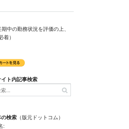
任期中の勤務状況を評価の上、
 必着）
サイト内記事検索
（版元ドットコム）
本の検索
名: