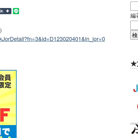
編
N）
/SeekJorDetail?fn=3&id=D123020401&ln_jor=0
★