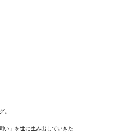
問い」を世に
グ。
「問い」を世に生み出していきた