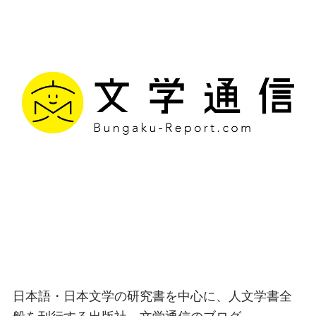
文学通信｜多様な情報を
つなげ、多くの「問い」
を世に生み出す出版社
日本語・日本文学の研究書を中心に、人文学書全
般を刊行する出版社、文学通信のブログ。