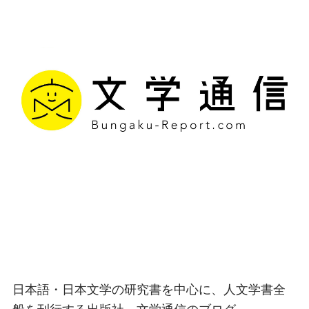
文学通信｜多様な情報を
つなげ、多くの「問い」
を世に生み出す出版社
日本語・日本文学の研究書を中心に、人文学書全
般を刊行する出版社、文学通信のブログ。