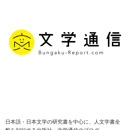
文学通信｜多様な情報を
つなげ、多くの「問い」
を世に生み出す出版社
日本語・日本文学の研究書を中心に、人文学書全
般を刊行する出版社、文学通信のブログ。