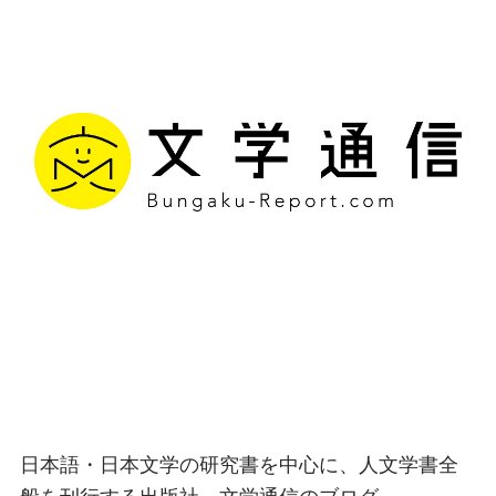
文学通信｜多様な情報を
つなげ、多くの「問い」
を世に生み出す出版社
日本語・日本文学の研究書を中心に、人文学書全
般を刊行する出版社、文学通信のブログ。