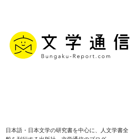
文学通信｜多様な情報を
つなげ、多くの「問い」
を世に生み出す出版社
日本語・日本文学の研究書を中心に、人文学書全
般を刊行する出版社、文学通信のブログ。