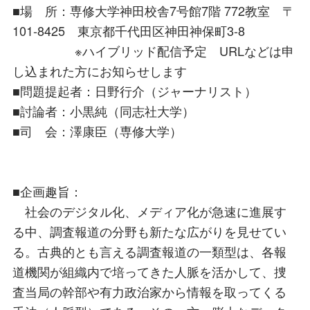
■場 所：専修大学神田校舎7号館7階 772教室 〒
101-8425 東京都千代田区神田神保町3-8
※ハイブリッド配信予定 URLなどは申
し込まれた方にお知らせします
■問題提起者：日野行介（ジャーナリスト）
■討論者：小黒純（同志社大学）
■司 会：澤康臣（専修大学）
■企画趣旨：
社会のデジタル化、メディア化が急速に進展す
る中、調査報道の分野も新たな広がりを見せてい
る。古典的とも言える調査報道の一類型は、各報
道機関が組織内で培ってきた人脈を活かして、捜
査当局の幹部や有力政治家から情報を取ってくる