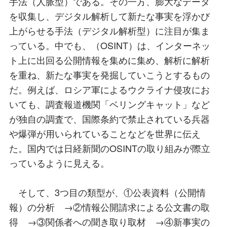
手法（人脈型）である。その一方、膨大なデータ
を収集し、デジタル解析して新たな事実を浮かび
上がらせる手法（デジタル解析型）に注目が集ま
っている。中でも、（OSINT）は、インターネッ
ト上に出回る公開情報を集めに集め、解析に解析
を重ね、新たな事実を発掘していこうとするもの
だ。例えば、ロシア軍によるウクライナ侵攻にお
いても、調査報道機関「ベリングキャット」など
が独自の調査で、国際条約で禁止されている兵器
や爆弾が用いられていることなどを世界に伝え
た。国内では日経新聞のOSINTの取り組みが際立
っているように見える。
そして、3つ目の類型が、①公表資料（公開情
報）の分析 →②情報公開請求による公文書の取
得 →③関係者への聞き取り取材 →④新事実の