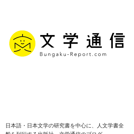
文学通信｜多様な情報を
つなげ、多くの「問い」
を世に生み出す出版社
日本語・日本文学の研究書を中心に、人文学書全
般を刊行する出版社、文学通信のブログ。