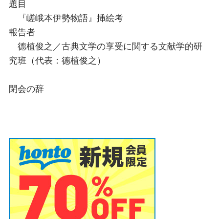
題目
『嵯峨本伊勢物語』挿絵考
報告者
德植俊之／古典文学の享受に関する文献学的研
究班（代表：德植俊之）
閉会の辞