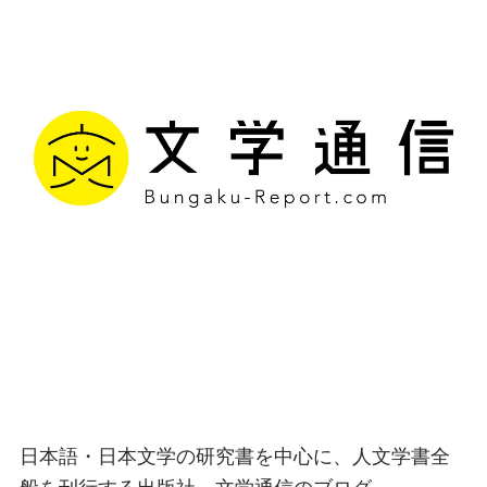
文学通信｜多様な情報を
つなげ、多くの「問い」
を世に生み出す出版社
日本語・日本文学の研究書を中心に、人文学書全
般を刊行する出版社、文学通信のブログ。