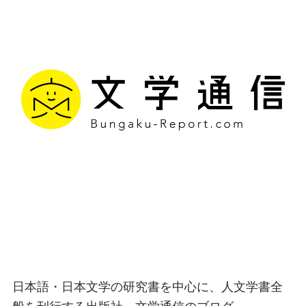
文学通信｜多様な情報を
つなげ、多くの「問い」
を世に生み出す出版社
日本語・日本文学の研究書を中心に、人文学書全
般を刊行する出版社、文学通信のブログ。