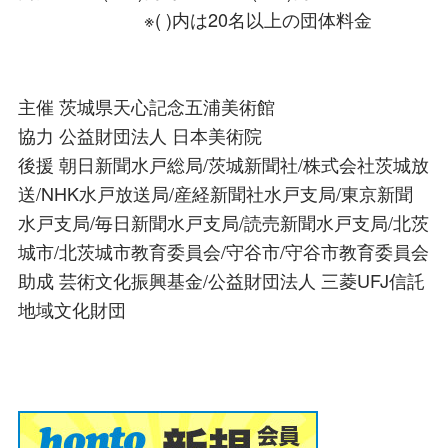
※( )内は20名以上の団体料金
主催 茨城県天心記念五浦美術館
協力 公益財団法人 日本美術院
後援 朝日新聞水戸総局/茨城新聞社/株式会社茨城放
送/NHK水戸放送局/産経新聞社水戸支局/東京新聞
水戸支局/毎日新聞水戸支局/読売新聞水戸支局/北茨
城市/北茨城市教育委員会/守谷市/守谷市教育委員会
助成 芸術文化振興基金/公益財団法人 三菱UFJ信託
地域文化財団