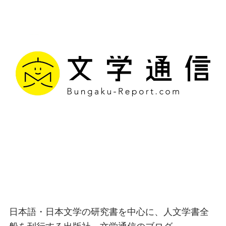
文学通信｜多様な情報を
つなげ、多くの「問い」
を世に生み出す出版社
日本語・日本文学の研究書を中心に、人文学書全
般を刊行する出版社、文学通信のブログ。