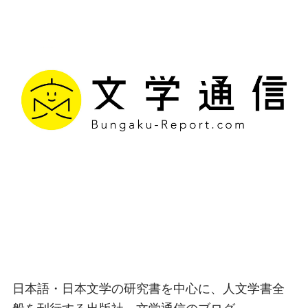
文学通信｜多様な情報を
つなげ、多くの「問い」
を世に生み出す出版社
日本語・日本文学の研究書を中心に、人文学書全
般を刊行する出版社、文学通信のブログ。