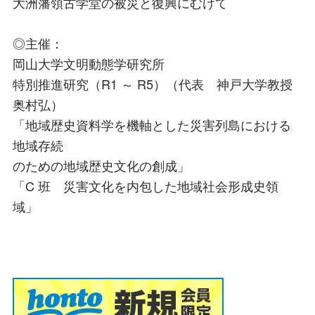
大洲藩領古学堂の被災と復興にむけて
◎主催：
岡山大学文明動態学研究所
特別推進研究（R1 ～ R5）（代表 神戸大学教授
奥村弘）
「地域歴史資料学を機軸とした災害列島における
地域存続
のための地域歴史文化の創成」
「C 班 災害文化を内包した地域社会形成史領
域」