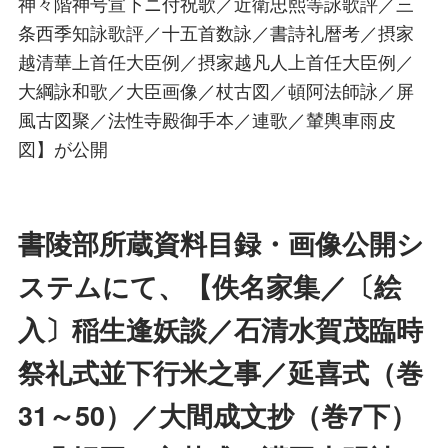
神々階神号宣下ニ付祝歌／近衛忠熙等詠歌評／三
条西季知詠歌評／十五首数詠／書詩礼暦考／摂家
越清華上首任大臣例／摂家越凡人上首任大臣例／
大綱詠和歌／大臣画像／杖古図／頓阿法師詠／屏
風古図聚／法性寺殿御手本／連歌／輦輿車雨皮
図】が公開
書陵部所蔵資料目録・画像公開シ
ステムにて、【佚名家集／〔絵
入〕稲生逢妖談／石清水賀茂臨時
祭礼式並下行米之事／延喜式（巻
31～50）／大間成文抄（巻7下）