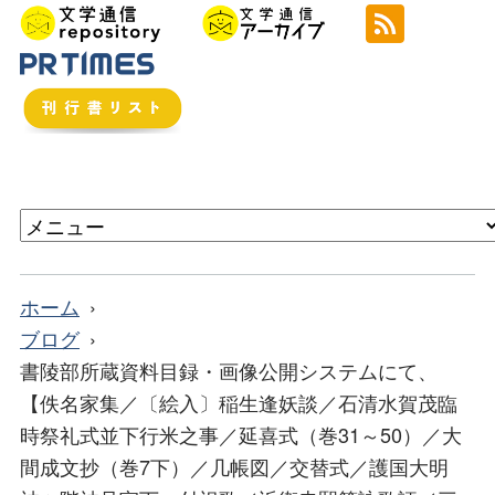
ホーム
ブログ
書陵部所蔵資料目録・画像公開システムにて、
【佚名家集／〔絵入〕稲生逢妖談／石清水賀茂臨
時祭礼式並下行米之事／延喜式（巻31～50）／大
間成文抄（巻7下）／几帳図／交替式／護国大明