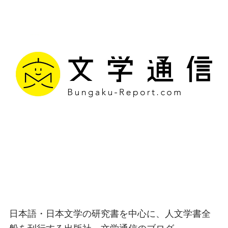
文学通信｜多様な情報を
つなげ、多くの「問い」
を世に生み出す出版社
日本語・日本文学の研究書を中心に、人文学書全
般を刊行する出版社、文学通信のブログ。