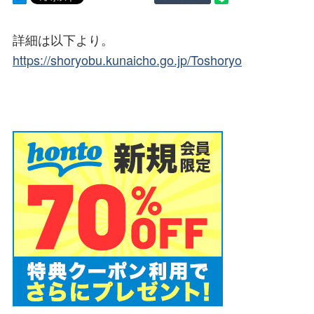
詳細は以下より。
https://shoryobu.kunaicho.go.jp/Toshoryo