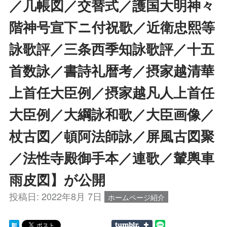
／几帳図／交替式／護国大明神々
階神号宣下ニ付祝歌／近衛忠熙等
詠歌評／三条西季知詠歌評／十五
首数詠／書詩礼暦考／摂家越清華
上首任大臣例／摂家越凡人上首任
大臣例／大綱詠和歌／大臣画像／
杖古図／頓阿法師詠／屏風古図聚
／法性寺殿御手本／連歌／輦輿車
雨皮図】が公開
投稿日:
2022年8月 7日
ホームページ紹介