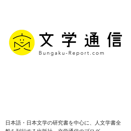
文学通信｜多様な情報を
つなげ、多くの「問い」
を世に生み出す出版社
日本語・日本文学の研究書を中心に、人文学書全
般を刊行する出版社、文学通信のブログ。