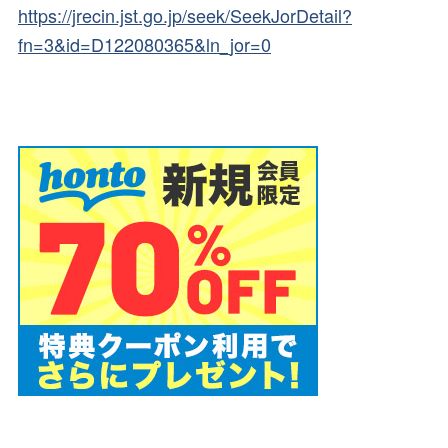
https://jrecin.jst.go.jp/seek/SeekJorDetail?
fn=3&id=D122080365&ln_jor=0