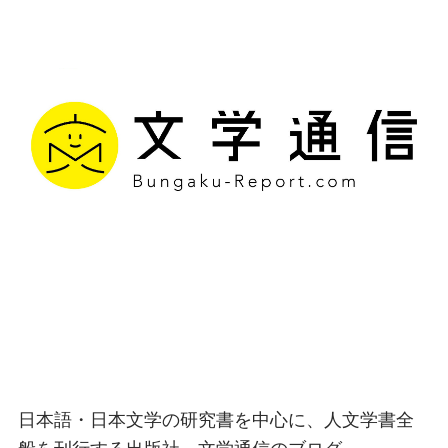
文学通信｜多様な情報を
つなげ、多くの「問い」
を世に生み出す出版社
日本語・日本文学の研究書を中心に、人文学書全
般を刊行する出版社、文学通信のブログ。