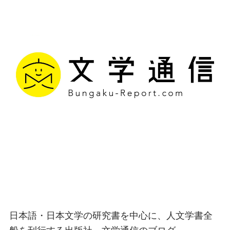
文学通信｜多様な情報を
つなげ、多くの「問い」
を世に生み出す出版社
日本語・日本文学の研究書を中心に、人文学書全
般を刊行する出版社、文学通信のブログ。