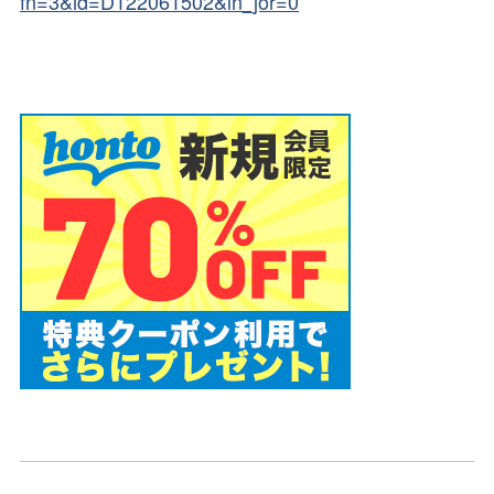
fn=3&id=D122061502&ln_jor=0