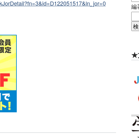
/SeekJorDetail?fn=3&id=D122051517&ln_jor=0
編
★