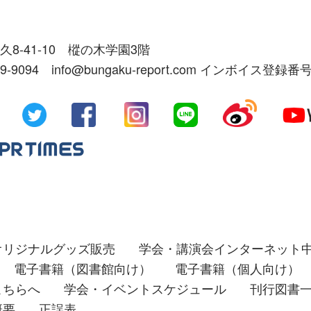
久8-41-10 樅の木学園3階
39-9094 info@bungaku-report.com インボイス登録番号
オリジナルグッズ販売
学会・講演会インターネット
電子書籍（図書館向け）
電子書籍（個人向け）
こちらへ
学会・イベントスケジュール
刊行図書
概要
正誤表