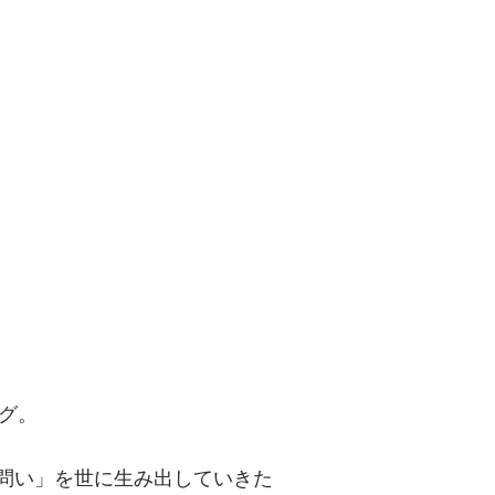
問い」を世に
グ。
「問い」を世に生み出していきた