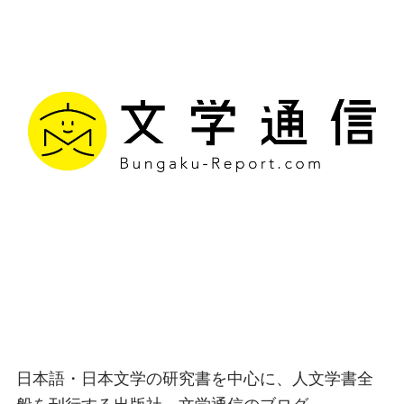
文学通信｜多様な情報を
つなげ、多くの「問い」
を世に生み出す出版社
日本語・日本文学の研究書を中心に、人文学書全
般を刊行する出版社、文学通信のブログ。