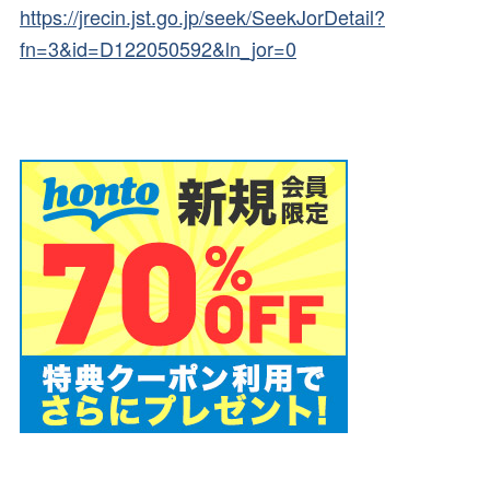
https://jrecin.jst.go.jp/seek/SeekJorDetail?
fn=3&id=D122050592&ln_jor=0