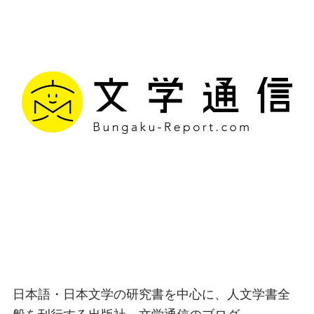
文学通信｜多様な情報を
つなげ、多くの「問い」
を世に生み出す出版社
日本語・日本文学の研究書を中心に、人文学書全
般を刊行する出版社、文学通信のブログ。