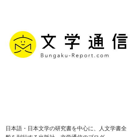
文学通信｜多様な情報を
つなげ、多くの「問い」
を世に生み出す出版社
日本語・日本文学の研究書を中心に、人文学書全
般を刊行する出版社、文学通信のブログ。