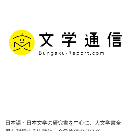
文学通信｜多様な情報を
つなげ、多くの「問い」
を世に生み出す出版社
日本語・日本文学の研究書を中心に、人文学書全
般を刊行する出版社、文学通信のブログ。