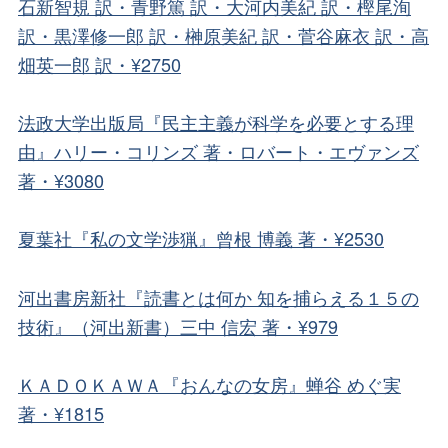
石新智規 訳・青野篤 訳・大河内美紀 訳・樫尾洵
訳・黒澤修一郎 訳・榊原美紀 訳・菅谷麻衣 訳・高
畑英一郎 訳・¥2750
法政大学出版局『民主主義が科学を必要とする理
由』ハリー・コリンズ 著・ロバート・エヴァンズ
著・¥3080
夏葉社『私の文学渉猟』曾根 博義 著・¥2530
河出書房新社『読書とは何か 知を捕らえる１５の
技術』（河出新書）三中 信宏 著・¥979
ＫＡＤＯＫＡＷＡ『おんなの女房』蝉谷 めぐ実
著・¥1815