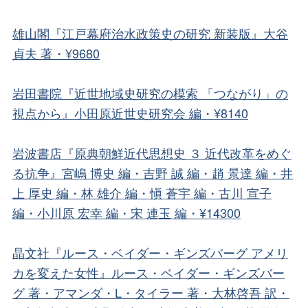
雄山閣『江戸幕府治水政策史の研究 新装版』大谷
貞夫 著・¥9680
岩田書院『近世地域史研究の模索 「つながり」の
視点から』小田原近世史研究会 編・¥8140
岩波書店『原典朝鮮近代思想史 ３ 近代改革をめぐ
る抗争』宮嶋 博史 編・吉野 誠 編・趙 景達 編・井
上 厚史 編・林 雄介 編・愼 蒼宇 編・古川 宣子
編・小川原 宏幸 編・宋 連玉 編・¥14300
晶文社『ルース・ベイダー・ギンズバーグ アメリ
カを変えた女性』ルース・ベイダー・ギンズバー
グ 著・アマンダ・L・タイラー 著・大林啓吾 訳・