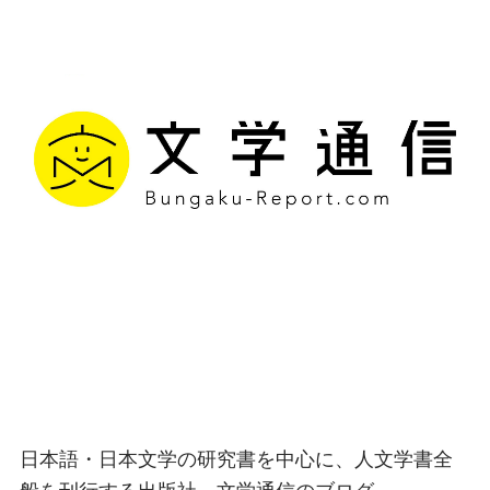
文学通信｜多様な情報を
つなげ、多くの「問い」
を世に生み出す出版社
日本語・日本文学の研究書を中心に、人文学書全
般を刊行する出版社、文学通信のブログ。