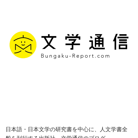
文学通信｜多様な情報を
つなげ、多くの「問い」
を世に生み出す出版社
日本語・日本文学の研究書を中心に、人文学書全
般を刊行する出版社、文学通信のブログ。