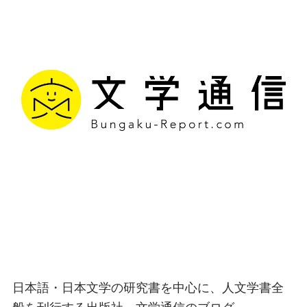
文学通信｜多様な情報を
つなげ、多くの「問い」
を世に生み出す出版社
日本語・日本文学の研究書を中心に、人文学書全
般を刊行する出版社、文学通信のブログ。