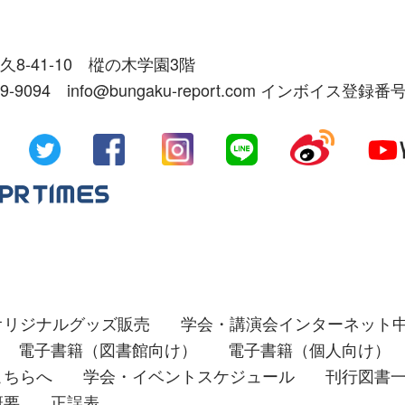
久8-41-10 樅の木学園3階
39-9094 info@bungaku-report.com インボイス登録番号
オリジナルグッズ販売
学会・講演会インターネット
電子書籍（図書館向け）
電子書籍（個人向け）
こちらへ
学会・イベントスケジュール
刊行図書
概要
正誤表