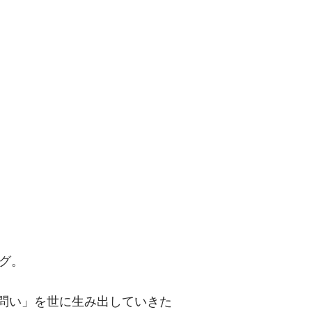
問い」を世に
グ。
「問い」を世に生み出していきた