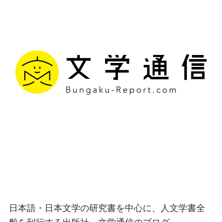
文学通信｜多様な情報を
つなげ、多くの「問い」
を世に生み出す出版社
日本語・日本文学の研究書を中心に、人文学書全
般を刊行する出版社、文学通信のブログ。