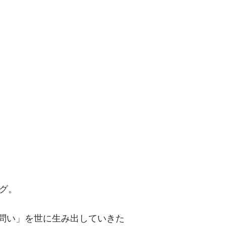
問い」を世に
グ。
「問い」を世に生み出していきた