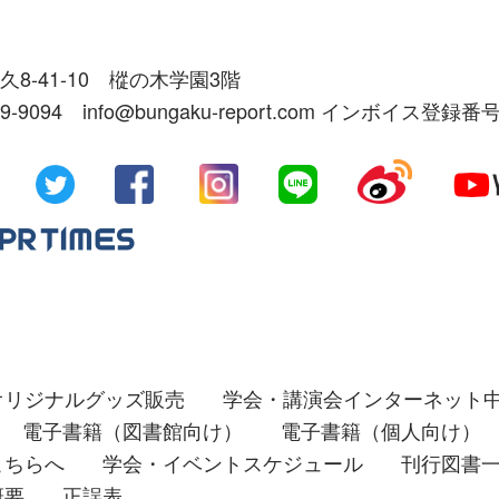
久8-41-10 樅の木学園3階
39-9094 info@bungaku-report.com インボイス登録番号
オリジナルグッズ販売
学会・講演会インターネット
電子書籍（図書館向け）
電子書籍（個人向け）
こちらへ
学会・イベントスケジュール
刊行図書
概要
正誤表