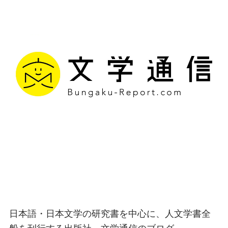
文学通信｜多様な情報を
つなげ、多くの「問い」
を世に生み出す出版社
日本語・日本文学の研究書を中心に、人文学書全
般を刊行する出版社、文学通信のブログ。