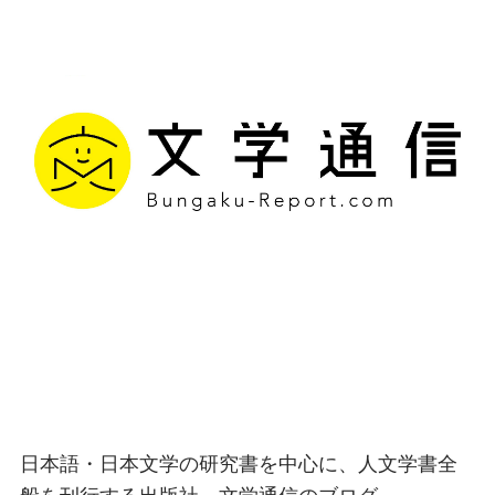
文学通信｜多様な情報を
つなげ、多くの「問い」
を世に生み出す出版社
日本語・日本文学の研究書を中心に、人文学書全
般を刊行する出版社、文学通信のブログ。