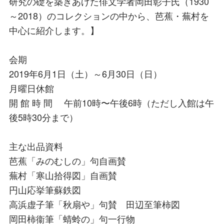
研究の礎を築きあげた俳文学者岡田彰子氏（1930
～2018）のコレクションの中から、芭蕉・蕪村を
中心に紹介します。】
会期
2019年6月1日（土）～6月30日（日）
月曜日休館
開 館 時 間 午前10時〜午後6時（ただし入館は午
後5時30分まで）
主な出品資料
芭蕉「みのむしの」句自画賛
蕪村「寒山拾得図」自画賛
円山応挙筆蘇鉄図
高浜虚子筆「秋扇や」句賛 田辺至筆柿図
岡田柿衞筆「蜻蛉の」句一行物