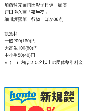
加藤静充画岡田彰子肖像 額装
戸田勝久画「夜半亭」
細川護熙筆一行物 ほか38点
観覧料
一般200(160)円
大高生100(80)円
中小生50(40)円
※（ ）内は２０名以上の団体割引料金