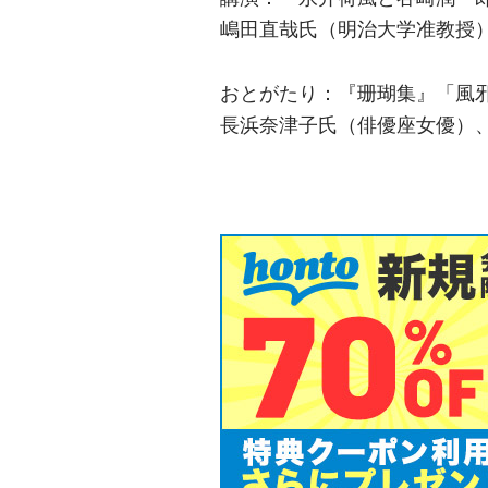
嶋田直哉氏（明治大学准教授
おとがたり：『珊瑚集』「風
長浜奈津子氏（俳優座女優）