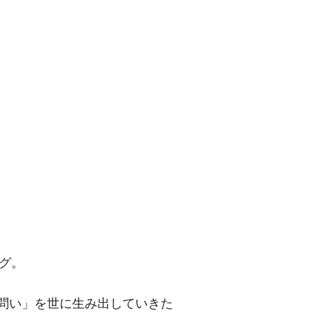
問い」を世に
グ。
「問い」を世に生み出していきた