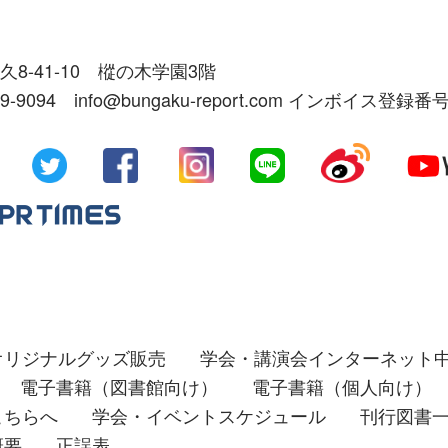
久8-41-10 樅の木学園3階
39-9094 info@bungaku-report.com インボイス登録番号
オリジナルグッズ販売
学会・講演会インターネット
電子書籍（図書館向け）
電子書籍（個人向け）
こちらへ
学会・イベントスケジュール
刊行図書
概要
正誤表