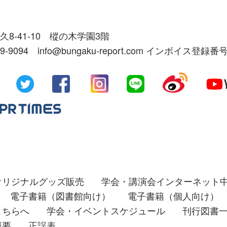
久8-41-10 樅の木学園3階
39-9094 info@bungaku-report.com インボイス登録番号
オリジナルグッズ販売
学会・講演会インターネット
電子書籍（図書館向け）
電子書籍（個人向け）
こちらへ
学会・イベントスケジュール
刊行図書
概要
正誤表