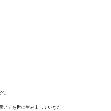
問い」を世に
グ。
「問い」を世に生み出していきた