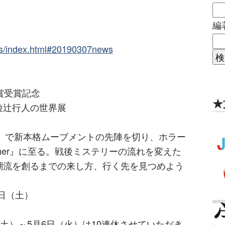
編
ws/index.html#20190307news
賞受賞記念
★
綾辻行人の世界展
』で新本格ムーブメントの先陣を切り、ホラー
other』に至る。戦後ミステリーの流れを変えた
潮流を創るまでの来し方、行く先を見つめよう
7日（土）
（土）～5月6日（火）は10連休させていただき