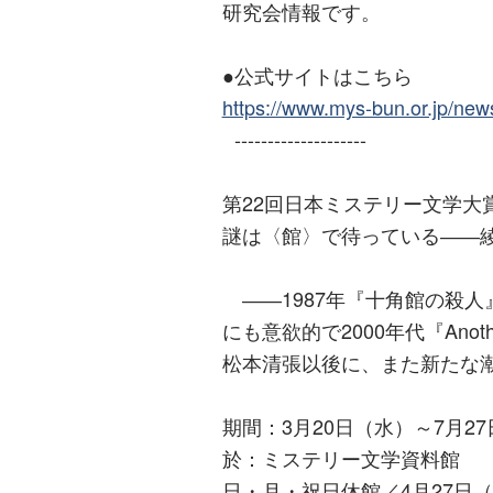
研究会情報です。
●公式サイトはこちら
https://www.mys-bun.or.jp/ne
--------------------
第22回日本ミステリー文学大
謎は〈館〉で待っている――
――1987年『十角館の殺人
にも意欲的で2000年代『An
松本清張以後に、また新たな
期間：3月20日（水）～7月2
於：ミステリー文学資料館
日・月・祝日休館／4月27日