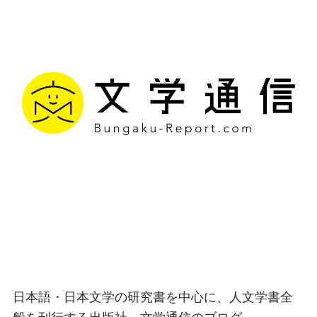
文学通信｜多様な情報を
つなげ、多くの「問い」
を世に生み出す出版社
日本語・日本文学の研究書を中心に、人文学書全
般を刊行する出版社、文学通信のブログ。