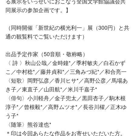
る展示をいっせいにおこなう全国文学館協議会共
同展示の参加企画です。】
（同時開催「新世紀の横光利一」展（300円）と共
通の観覧料でご覧いただけます）
出品予定作家（50音順・敬称略）
〈 詩 〉秋山公哉／金時鐘*／季村敏夫／白石かず
こ／中村稔*／藤井貞和*／三角みづ紀*／和合亮一
〈短歌〉岡野弘彦／香川ヒサ*／高野公彦／馬場あ
き子／東直子／山田航*／米川千嘉子*
〈俳句〉小川軽舟／金子兜太／黒田杏子／駒木根
淳子*／曾根毅*／高野ムツオ*／長谷川櫂／正木ゆ
う子*
〈随筆〉熊谷達也*
＊印は今回あらたな作品をお寄せいただいた方。