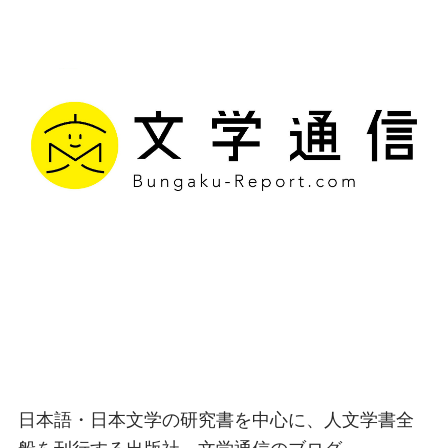
文学通信｜多様な情報を
つなげ、多くの「問い」
を世に生み出す出版社
日本語・日本文学の研究書を中心に、人文学書全
般を刊行する出版社、文学通信のブログ。