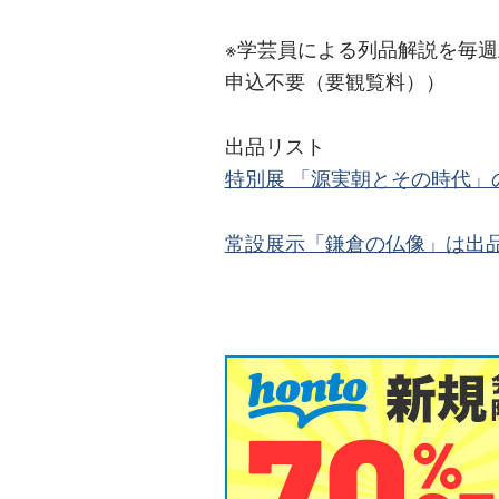
※学芸員による列品解説を毎週
申込不要（要観覧料））
出品リスト
特別展 「源実朝とその時代」の
常設展示「鎌倉の仏像」は出品リ