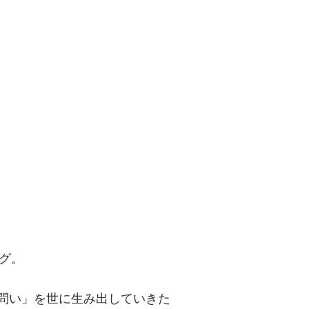
問い」を世に
グ。
「問い」を世に生み出していきた