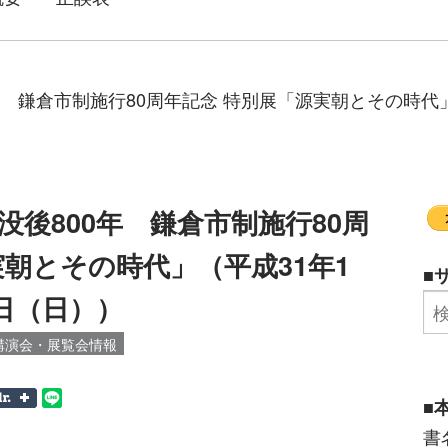
 鎌倉市制施行80周年記念 特別展「源実朝とその時代」
後800年 鎌倉市制施行80周
実朝とその時代」（平成31年1
■
日（日））
講演会・展覧会情報
■
書