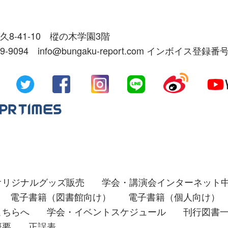
久8-41-10 樅の木学園3階
39-9094 info@bungaku-report.com インボイス登録番号
オリジナルグッズ販売
学会・講演会インターネット
電子書籍（図書館向け）
電子書籍（個人向け）
こちらへ
学会・イベントスケジュール
刊行図書
概要
正誤表