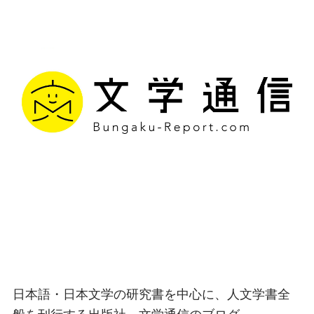
文学通信｜多様な情報を
つなげ、多くの「問い」
を世に生み出す出版社
日本語・日本文学の研究書を中心に、人文学書全
般を刊行する出版社、文学通信のブログ。