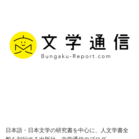
文学通信｜多様な情報を
つなげ、多くの「問い」
を世に生み出す出版社
日本語・日本文学の研究書を中心に、人文学書全
般を刊行する出版社、文学通信のブログ。