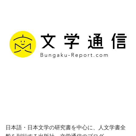
文学通信｜多様な情報を
つなげ、多くの「問い」
を世に生み出す出版社
日本語・日本文学の研究書を中心に、人文学書全
般を刊行する出版社、文学通信のブログ。